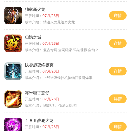
独家新火龙
详情
开服时间：
07月/26日
版本介绍：
情谊火龙最给力火龙
归隐之城
详情
开服时间：
07月/26日
版本介绍：
复古专属.全网独家.玛法世界.自动？
快餐超变终极爽
详情
开服时间：
07月/26日
版本介绍：
上线送吸怪挂机捡物回収满爆率
冻米糖古惑仔
详情
开服时间：
07月/26日
版本介绍：
[酷跑？、低消无暗坑]
１８５战犯火龙
详情
开服时间：
07月/26日