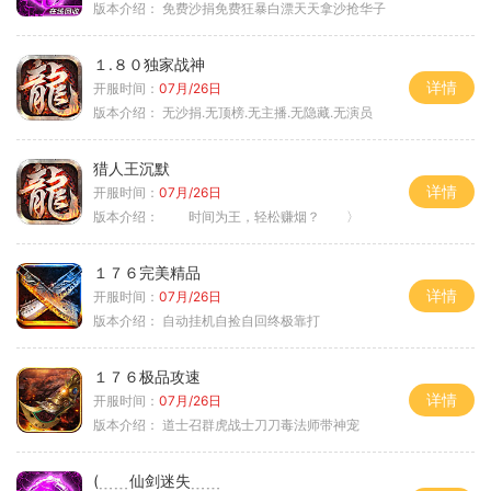
版本介绍：
免费沙捐免费狂暴白漂天天拿沙抢华子
１.８０独家战神
详情
开服时间：
07月/26日
版本介绍：
无沙捐.无顶榜.无主播.无隐藏.无演员
猎人王沉默
详情
开服时间：
07月/26日
版本介绍：
时间为王，轻松赚烟？ 〉
１７６完美精品
详情
开服时间：
07月/26日
版本介绍：
自动挂机自捡自回终极靠打
１７６极品攻速
详情
开服时间：
07月/26日
版本介绍：
道士召群虎战士刀刀毒法师带神宠
(﹍﹍仙剑迷失﹍﹍