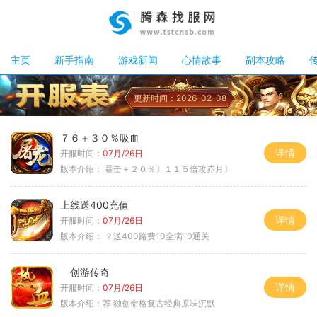
主页
新手指南
游戏新闻
心情故事
副本攻略
更新时间：2026-02-08
７６＋３０％吸血
详情
开服时间：
07月/26日
版本介绍：
暴击＋２０％〕１１５倍攻赤月〕
上线送400充值
详情
开服时间：
07月/26日
版本介绍：
？送400路费10全满10通关
创游传奇
详情
开服时间：
07月/26日
版本介绍：
荐 独创命格复古经典原味沉默