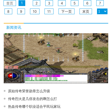
1
首页
2
3
4
5
6
7
8
9
10
11
下一页
末页
新闻资讯
原始传奇荣誉勋章怎么升级
传奇烈火是几倍攻击的啊怎么打
热血传奇哪个职业适合平民玩家玩