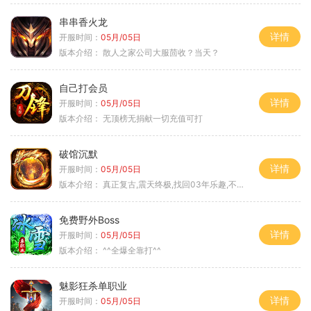
串串香火龙
详情
开服时间：
05月/05日
版本介绍：
散人之家公司大服茴收？当天？
自己打会员
详情
开服时间：
05月/05日
版本介绍：
无顶榜无捐献一切充值可打
破馆沉默
详情
开服时间：
05月/05日
版本介绍：
真正复古,震天终极,找回03年乐趣,不搞花里胡
免费野外Boss
详情
开服时间：
05月/05日
版本介绍：
^^全爆全靠打^^
魅影狂杀单职业
详情
开服时间：
05月/05日