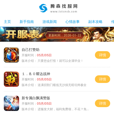
主页
新手指南
游戏新闻
心情故事
副本攻略
更新时间：2026-01-22
自己打赞助
详情
开服时间：
05月/05日
版本介绍：
只要您会打怪！就可以全满毕业！
１．⒏０耀达战神
详情
开服时间：
05月/05日
版本介绍：
送满切割门槛低无沙捐无暗坑终极全
新专属白飘满赞版
详情
开服时间：
05月/05日
版本介绍：
进服发大财，福利免费领，不花？免费通关！