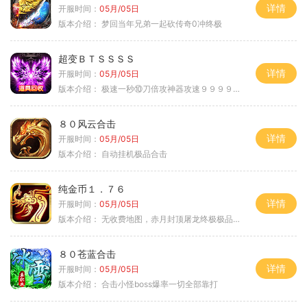
详情
开服时间：
05月/05日
版本介绍：
梦回当年兄弟一起砍传奇0冲终极
超变ＢＴＳＳＳＳ
详情
开服时间：
05月/05日
版本介绍：
极速一秒⑩刀倍攻神器攻速９９９９①挑
８０风云合击
详情
开服时间：
05月/05日
版本介绍：
自动挂机极品合击
纯金币１．７６
详情
开服时间：
05月/05日
版本介绍：
无收费地图，赤月封顶屠龙终极极品＋６
８０苍蓝合击
详情
开服时间：
05月/05日
版本介绍：
合击小怪boss爆率一切全部靠打