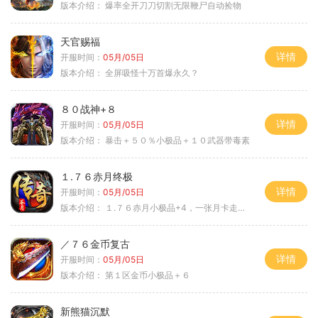
版本介绍：
爆率全开刀刀切割无限鞭尸自动捡物
天官赐福
详情
开服时间：
05月/05日
版本介绍：
全屏吸怪十万首爆永久？
８０战神+８
详情
开服时间：
05月/05日
版本介绍：
暴击＋５０％小极品＋１０武器带毒素
１.７６赤月终极
详情
开服时间：
05月/05日
版本介绍：
１.７６赤月小极品+4，一张月卡走天涯c
／７６金币复古
详情
开服时间：
05月/05日
版本介绍：
第１区金币小极品＋６
新熊猫沉默