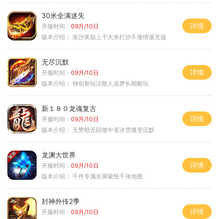
30米全满迷失
详情
开服时间：
09月/10日
版本介绍：
攻沙奖励上千大米打沙不激情退充值
无尽沉默
详情
开服时间：
09月/10日
版本介绍：
独创新玩法散人追梦长期耐玩
新１８０龙魂复古
详情
开服时间：
09月/10日
版本介绍：
无赞助无回馈中变冰雪微变沉默
龙渊大世界
详情
开服时间：
09月/10日
版本介绍：
千件专属全屏吸怪千张地图
封神外传2季
详情
开服时间：
09月/10日