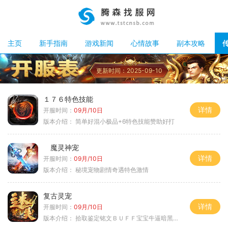
主页
新手指南
游戏新闻
心情故事
副本攻略
更新时间：2025-09-10
１７６特色技能
详情
开服时间：
09月/10日
版本介绍：
简单好混小极品+6特色技能赞助好打
魔灵神宠
详情
开服时间：
09月/10日
版本介绍：
秘境宠物剧情奇遇特色激情
复古灵宠
详情
开服时间：
09月/10日
版本介绍：
拾取鉴定铭文ＢＵＦＦ宝宝牛逼暗黑属性