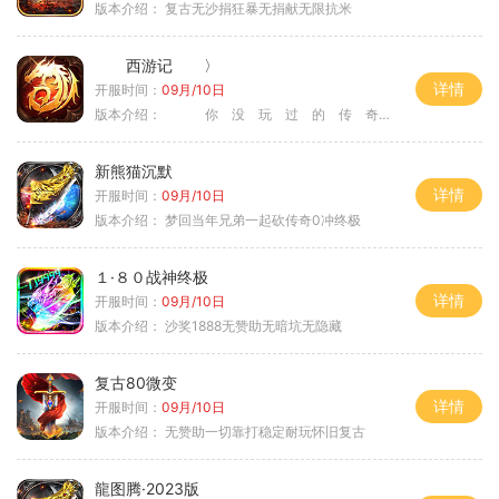
版本介绍：
复古无沙捐狂暴无捐献无限抗米
西游记 〉
详情
开服时间：
09月/10日
版本介绍：
你 没 玩 过 的 传 奇 〉
新熊猫沉默
详情
开服时间：
09月/10日
版本介绍：
梦回当年兄弟一起砍传奇0冲终极
１·８０战神终极
详情
开服时间：
09月/10日
版本介绍：
沙奖1888无赞助无暗坑无隐藏
复古80微变
详情
开服时间：
09月/10日
版本介绍：
无赞助一切靠打稳定耐玩怀旧复古
龍图腾·2023版