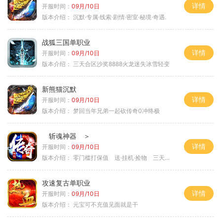
详情
开服时间：
09月/10日
版本介绍：
沉默·专属·线索·剧情·密室·秘境·奇遇.
战狐三国单职业
详情
开服时间：
09月/10日
版本介绍：
三天合区沙奖8888火龙迷失冰雪轻变
新熊猫沉默
详情
开服时间：
09月/10日
版本介绍：
梦回当年兄弟一起砍传奇0冲终极
斩魂神器 ＞
详情
开服时间：
09月/10日
版本介绍：
零门槛打保值 送·挂机·捡物 三天合区＞
攻速复古单职业
详情
开服时间：
09月/10日
版本介绍：
元宝可不充值见面就是干