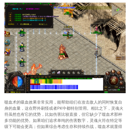
噬血术的吸血效果非常实用，能帮助咱们在攻击敌人的同时恢复自
身的血量，这在野外刷怪或者PK中都特别管用。相比之下，灵魂火
符虽然也有它的优势，比如伤害比较直接，但它缺少了噬血术那种
多功能的优势。如果咱们追求单纯的伤害数字，灵魂火符在特定等
级下可能会更高；但如果综合考虑生存和持续作战，噬血术就显得