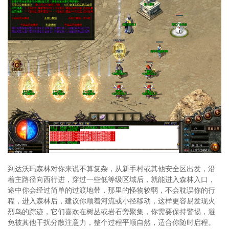
到达沃玛森林对你来说不算复杂，从新手村或其他安全区出发，沿
着主路径向西行进，穿过一些低等级区域后，就能进入森林入口，
途中你会经过简单的过渡地带，那里的怪物较弱，不会耽误你的行
程，进入森林后，建议你顺着河流或小径移动，这样更容易发现火
烈鸟的踪迹，它们喜欢在树丛或岩石旁聚集，你需要保持警惕，避
免被其他干扰分散注意力，整个过程平顺自然，适合你随时启程。