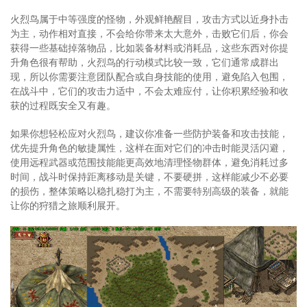
火烈鸟属于中等强度的怪物，外观鲜艳醒目，攻击方式以近身扑击
为主，动作相对直接，不会给你带来太大意外，击败它们后，你会
获得一些基础掉落物品，比如装备材料或消耗品，这些东西对你提
升角色很有帮助，火烈鸟的行动模式比较一致，它们通常成群出
现，所以你需要注意团队配合或自身技能的使用，避免陷入包围，
在战斗中，它们的攻击力适中，不会太难应付，让你积累经验和收
获的过程既安全又有趣。
如果你想轻松应对火烈鸟，建议你准备一些防护装备和攻击技能，
优先提升角色的敏捷属性，这样在面对它们的冲击时能灵活闪避，
使用远程武器或范围技能能更高效地清理怪物群体，避免消耗过多
时间，战斗时保持距离移动是关键，不要硬拼，这样能减少不必要
的损伤，整体策略以稳扎稳打为主，不需要特别高级的装备，就能
让你的狩猎之旅顺利展开。