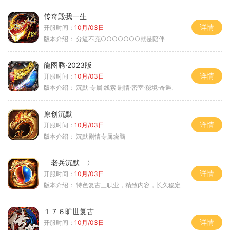
传奇毁我一生
详情
开服时间：
10月/03日
版本介绍：
分逼不充○○○○○○○就是陪伴
龍图腾·2023版
详情
开服时间：
10月/03日
版本介绍：
沉默·专属·线索·剧情·密室·秘境·奇遇.
原创沉默
详情
开服时间：
10月/03日
版本介绍：
沉默剧情专属烧脑
老兵沉默 〉
详情
开服时间：
10月/03日
版本介绍：
特色复古三职业，精致内容，长久稳定
１７６旷世复古
详情
开服时间：
10月/03日