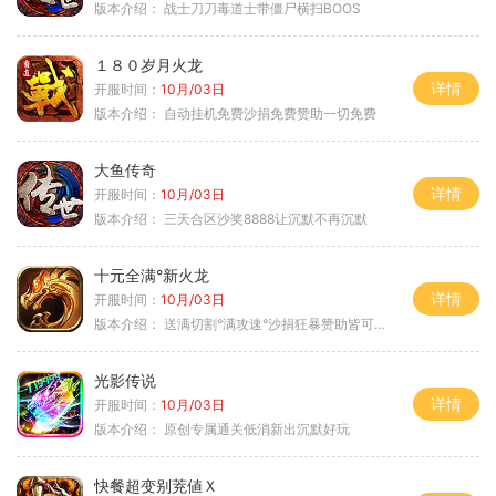
版本介绍：
战士刀刀毒道士带僵尸横扫BOOS
１８０岁月火龙
详情
开服时间：
10月/03日
版本介绍：
自动挂机免费沙捐免费赞助一切免费
大鱼传奇
详情
开服时间：
10月/03日
版本介绍：
三天合区沙奖8888让沉默不再沉默
十元全满°新火龙
详情
开服时间：
10月/03日
版本介绍：
送满切割°满攻速°沙捐狂暴赞助皆可嫖°
光影传说
详情
开服时间：
10月/03日
版本介绍：
原创专属通关低消新出沉默好玩
快餐超变别茺値Ｘ