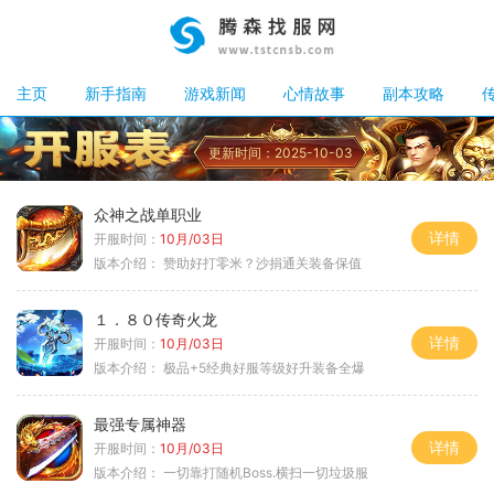
主页
新手指南
游戏新闻
心情故事
副本攻略
更新时间：2025-10-03
众神之战单职业
详情
开服时间：
10月/03日
版本介绍：
赞助好打零米？沙捐通关装备保值
１．８０传奇火龙
详情
开服时间：
10月/03日
版本介绍：
极品+5经典好服等级好升装备全爆
最强专属神器
详情
开服时间：
10月/03日
版本介绍：
一切靠打随机Boss.横扫一切垃圾服