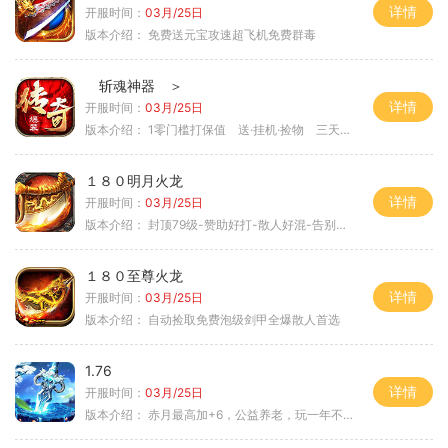
详情
开服时间：
03月/25日
版本介绍：
免费送元宝攻速超飞机免费群毒
斩魂神器 ＞
详情
开服时间：
03月/25日
版本介绍：
1零门槛打保值 送·挂机·捡物 三天合区
１８０明月火龙
详情
开服时间：
03月/25日
版本介绍：
封顶79级-赞助好打-散人好混-告别坑服
１８０至尊火龙
详情
开服时间：
03月/25日
版本介绍：
自动捡取免费泡级剑甲全爆散人首选
1.76
详情
开服时间：
03月/25日
版本介绍：
赤月最高加+6，公益养老，玩一年不腻，屠龙