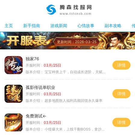
主页
新手指南
游戏新闻
心情故事
副本攻略
更新时间：2026-03-25
独家76
详情
开服时间：
03月/25日
版本介绍：
宝宝种类上千，自动成长进阶，天赋培养
孤影传说单职业
详情
开服时间：
03月/25日
版本介绍：
超多地图散人福利高额回馈永久爆率
免费测试←
详情
开服时间：
03月/25日
版本介绍：
小怪爆大米，上线干翻BOSS，拿沙大奖