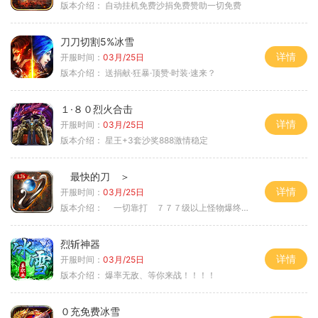
版本介绍：
自动挂机免费沙捐免费赞助一切免费
刀刀切割5%冰雪
详情
开服时间：
03月/25日
版本介绍：
送捐献·狂暴·顶赞·时装·速来？
１·８０烈火合击
详情
开服时间：
03月/25日
版本介绍：
星王+3套沙奖888激情稳定
最快的刀 ＞
详情
开服时间：
03月/25日
版本介绍：
一切靠打 ７７７级以上怪物爆终极 ＞
烈斩神器
详情
开服时间：
03月/25日
版本介绍：
爆率无敌、等你来战！！！！
０充免费冰雪