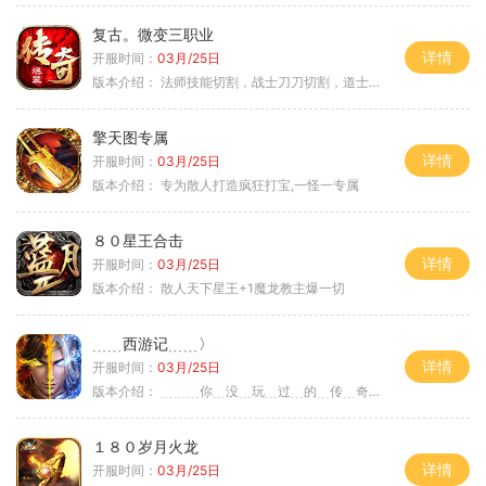
复古。微变三职业
详情
开服时间：
03月/25日
版本介绍：
法师技能切割，战士刀刀切割，道士宠物秒怪
擎天图专属
详情
开服时间：
03月/25日
版本介绍：
专为散人打造疯狂打宝,一怪一专属
８０星王合击
详情
开服时间：
03月/25日
版本介绍：
散人天下星王+1魔龙教主爆一切
﹍﹍西游记﹍﹍〉
详情
开服时间：
03月/25日
版本介绍：
﹍﹍﹍你﹍没﹍玩﹍过﹍的﹍传﹍奇﹍﹍﹍〉
１８０岁月火龙
详情
开服时间：
03月/25日